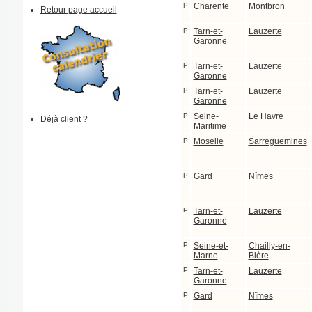
P
Charente
Montbron
Retour page accueil
P
Tarn-et-
Lauzerte
Garonne
P
Tarn-et-
Lauzerte
Garonne
P
Tarn-et-
Lauzerte
Garonne
P
Seine-
Le Havre
Déjà client ?
Maritime
P
Moselle
Sarreguemines
P
Gard
Nîmes
P
Tarn-et-
Lauzerte
Garonne
P
Seine-et-
Chailly-en-
Marne
Bière
P
Tarn-et-
Lauzerte
Garonne
P
Gard
Nîmes