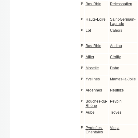
P
Bas-Rhin
Reichshoffen
P
Haute-Loire
Saint-Germain-
Laprade
P
Lot
Cahors
P
Bas-Rhin
Andlau
P
Allier
Cérilly
P
Moselle
Dabo
P
Yvelines
Mantes-la-Jolie
P
Ardennes
Neuflize
P
Bouches-du-
Peypin
Rhône
P
Aube
Troyes
P
Pyrénées-
Vinça
Orientales