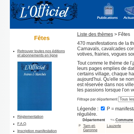
Liste des thèmes
> Fêtes
Fêtes
470 manifestations de la t
Carnavals, cavalcades corso
Retrouver toutes nos éditions
votives, frairies, vogues 
et abonnements en ligne
Tout comme le thème de l'
leurs pages emplies de date
certains village, chaque ha
aujourd'hui. Qu'elle se no
est réservée dans nos vill
les passions lorsque l'on ve
Filtrage par département
Légende :
P = manifesta
régulière.
Règlementation
Département
Commune
F.A.Q
.
P
Tarn-et-
Lauzerte
Garonne
Inscription manifestation