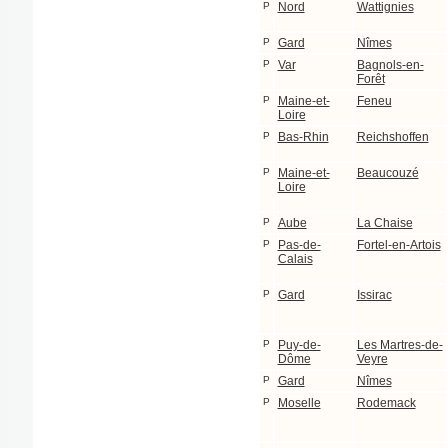
P
Nord
Wattignies
P
Gard
Nîmes
P
Var
Bagnols-en-
Forêt
P
Maine-et-
Feneu
Loire
P
Bas-Rhin
Reichshoffen
P
Maine-et-
Beaucouzé
Loire
P
Aube
La Chaise
P
Pas-de-
Fortel-en-Artois
Calais
P
Gard
Issirac
P
Puy-de-
Les Martres-de-
Dôme
Veyre
P
Gard
Nîmes
P
Moselle
Rodemack