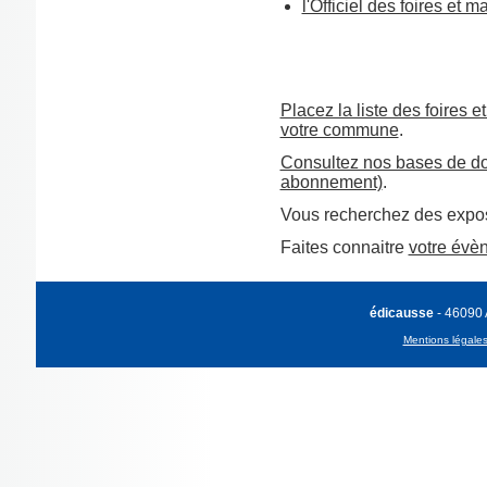
l'Officiel des foires et 
Placez la liste des foires e
votre commune
.
Consultez nos bases de do
abonnement)
.
Vous recherchez des expos
Faites connaitre
votre évè
édicausse
- 46090
Mentions légale