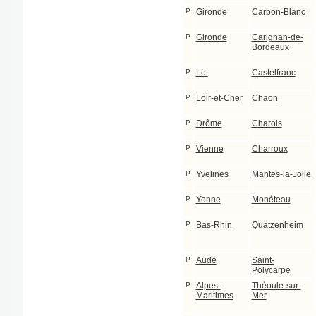
P
Gironde
Carbon-Blanc
P
Gironde
Carignan-de-
Bordeaux
P
Lot
Castelfranc
P
Loir-et-Cher
Chaon
P
Drôme
Charols
P
Vienne
Charroux
P
Yvelines
Mantes-la-Jolie
P
Yonne
Monéteau
P
Bas-Rhin
Quatzenheim
P
Aude
Saint-
Polycarpe
P
Alpes-
Théoule-sur-
Maritimes
Mer