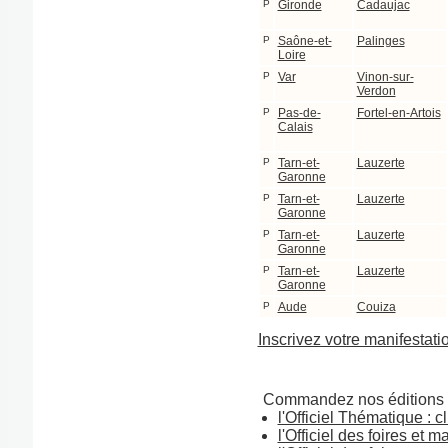
P
Gironde
Cadaujac
P
Saône-et-
Palinges
Loire
P
Var
Vinon-sur-
Verdon
P
Pas-de-
Fortel-en-Artois
Calais
P
Tarn-et-
Lauzerte
Garonne
P
Tarn-et-
Lauzerte
Garonne
P
Tarn-et-
Lauzerte
Garonne
P
Tarn-et-
Lauzerte
Garonne
P
Aude
Couiza
Inscrivez votre manifestati
Commandez nos éditions 
l'Officiel Thématique : cl
l'Officiel des foires et m