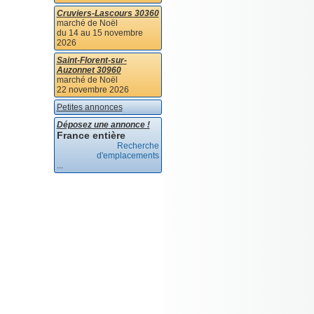
Cruviers-Lascours 30360
marché de Noël
du 14 au 15 novembre
2026
Saint-Florent-sur-
Auzonnet 30960
marché de Noël
22 novembre 2026
Petites annonces
Déposez une annonce !
France entière
Recherche
d'emplacements
...