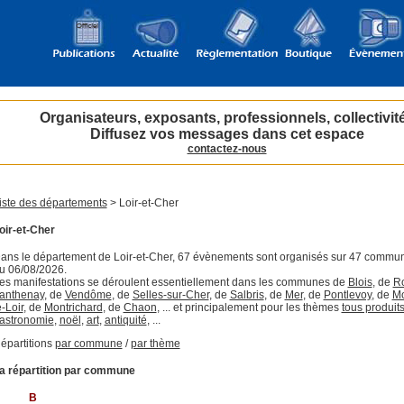
Organisateurs, exposants, professionnels, collectivit
Diffusez vos messages dans cet espace
contactez-nous
iste des départements
> Loir-et-Cher
oir-et-Cher
ans le département de Loir-et-Cher, 67 évènements sont organisés sur 47 commu
u 06/08/2026.
es manifestations se déroulent essentiellement dans les communes de
Blois
, de
Ro
anthenay
, de
Vendôme
, de
Selles-sur-Cher
, de
Salbris
, de
Mer
, de
Pontlevoy
, de
Mo
e-Loir
, de
Montrichard
, de
Chaon
, ... et principalement pour les thèmes
tous produit
astronomie
,
noël
,
art
,
antiquité
, ...
épartitions
par commune
/
par thème
a répartition par commune
B