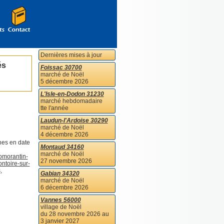
Dernières mises à jour
és
Foissac 30700
marché de Noël
5 décembre 2026
L'Isle-en-Dodon 31230
marché hebdomadaire
tte l'année
Laudun-l'Ardoise 30290
marché de Noël
4 décembre 2026
nes en date
Montaud 34160
marché de Noël
morantin-
27 novembre 2026
ntoire-sur-
s
,
Gabian 34320
marché de Noël
6 décembre 2026
Vannes 56000
village de Noël
du 28 novembre 2026 au
3 janvier 2027