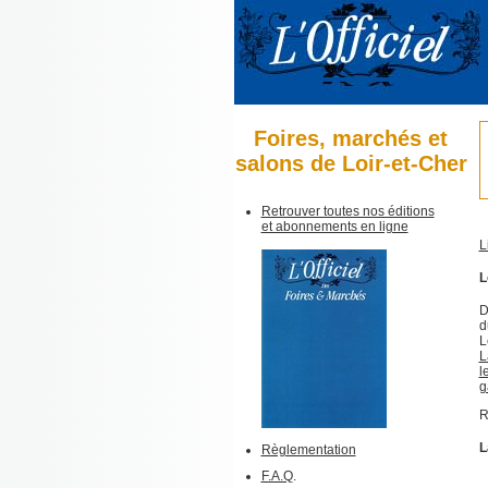
Foires, marchés et
salons de Loir-et-Cher
Retrouver toutes nos éditions
et abonnements en ligne
L
L
D
d
L
L
l
g
R
L
Règlementation
F.A.Q
.