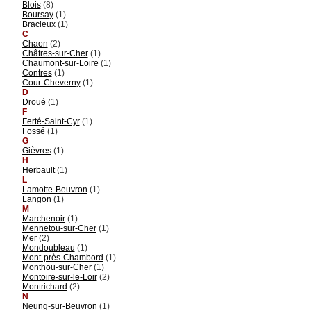
Blois
(8)
Boursay
(1)
Bracieux
(1)
C
Chaon
(2)
Châtres-sur-Cher
(1)
Chaumont-sur-Loire
(1)
Contres
(1)
Cour-Cheverny
(1)
D
Droué
(1)
F
Ferté-Saint-Cyr
(1)
Fossé
(1)
G
Gièvres
(1)
H
Herbault
(1)
L
Lamotte-Beuvron
(1)
Langon
(1)
M
Marchenoir
(1)
Mennetou-sur-Cher
(1)
Mer
(2)
Mondoubleau
(1)
Mont-près-Chambord
(1)
Monthou-sur-Cher
(1)
Montoire-sur-le-Loir
(2)
Montrichard
(2)
N
Neung-sur-Beuvron
(1)