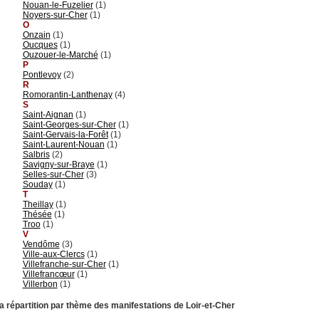
Nouan-le-Fuzelier
(1)
Noyers-sur-Cher
(1)
O
Onzain
(1)
Oucques
(1)
Ouzouer-le-Marché
(1)
P
Pontlevoy
(2)
R
Romorantin-Lanthenay
(4)
S
Saint-Aignan
(1)
Saint-Georges-sur-Cher
(1)
Saint-Gervais-la-Forêt
(1)
Saint-Laurent-Nouan
(1)
Salbris
(2)
Savigny-sur-Braye
(1)
Selles-sur-Cher
(3)
Souday
(1)
T
Theillay
(1)
Thésée
(1)
Troo
(1)
V
Vendôme
(3)
Ville-aux-Clercs
(1)
Villefranche-sur-Cher
(1)
Villefrancœur
(1)
Villerbon
(1)
a répartition par thème des manifestations de Loir-et-Cher