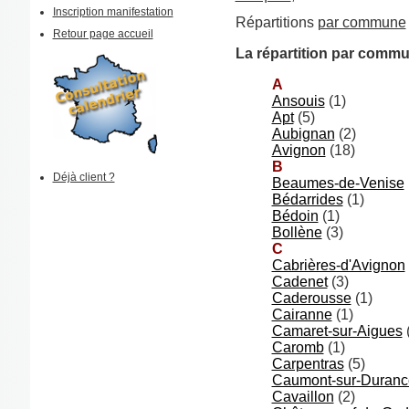
Inscription manifestation
Répartitions
par commune
Retour page accueil
La répartition par comm
A
Ansouis
(1)
Apt
(5)
Aubignan
(2)
Avignon
(18)
B
Déjà client ?
Beaumes-de-Venise
Bédarrides
(1)
Bédoin
(1)
Bollène
(3)
C
Cabrières-d'Avignon
Cadenet
(3)
Caderousse
(1)
Cairanne
(1)
Camaret-sur-Aigues
Caromb
(1)
Carpentras
(5)
Caumont-sur-Duranc
Cavaillon
(2)