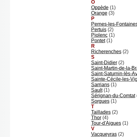
O
Oppède
(1)
Orange
(3)
P
Pernes-les-Fontaine
Pertuis
(2)
Piolenc
(1)
Pontet
(1)
R
Richerenches
(2)
S
Saint-Didier
(2)
Saint-Martin-de-la-B
Saint-Saturnin-lès-A
Sainte-Cécile-les-Vi
Sarrians
(1)
Sault
(1)
Sérignan-du-Comtat
Sorgues
(1)
T
Taillades
(2)
Thor
(4)
Tour-d'Aigues
(1)
V
Vacqueyras
(2)