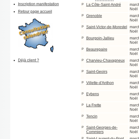
Inscription manifestation
P
La Côte-Saint-André
marc
Noël
Retour page accueil
P
Grenoble
marc
Noël
P
Saint-Victor-de-Morestel
marc
Noël
P
Bourgoin-Jallieu
marc
Noël
P
Beaurepaire
marc
Noël
Déjà client ?
P
Charvieu-Chavagneux
marc
Noël
P
Saint-Geoirs
marc
Noël
P
Villette-d'Anthon
marc
Noël
P
Eybens
marc
Noël
P
La Frette
marc
Noël
P
Tencin
marc
Noël
P
Saint-Georges-de-
marc
Commiers
Noël
P
Saint-Laurent-du-Pont
marc