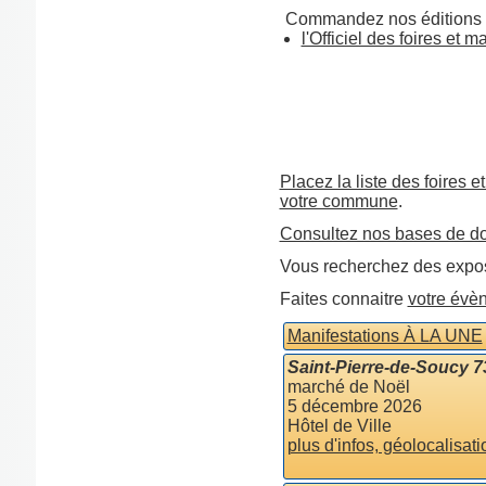
Commandez nos éditions 
l'Officiel des foires et 
Placez la liste des foires e
votre commune
.
Consultez nos bases de d
Vous recherchez des expos
Faites connaitre
votre évè
Manifestations À LA UNE
Saint-Pierre-de-Soucy 
marché de Noël
5 décembre 2026
Hôtel de Ville
plus d'infos, géolocalisati