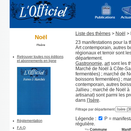
Liste des thèmes
>
Noël
> 
Noël
23 manifestations pour la 
l'Isère
Art contemporain, autres bo
régionaux et terroir sont l
Retrouver toutes nos éditions
département.
et abonnements en ligne
Gastronomie
,
art
sont les 
Marché de Noël à Côte-Sai
fermentées) ; marché de No
boissons fermentées) ; mar
contemporain, autres bois
Jallieu ; marché de Noël à 
artisanat) sont parmi les 
dans
l'Isère
.
Filtrage par département
Légende :
P = manifesta
Règlementation
régulière.
F.A.Q
.
Commune
Manif