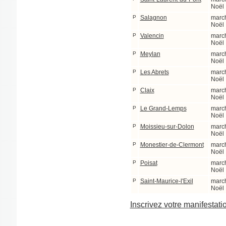
Noël
P
Salagnon
marc
Noël
P
Valencin
marc
Noël
P
Meylan
marc
Noël
P
Les Abrets
marc
Noël
P
Claix
marc
Noël
P
Le Grand-Lemps
marc
Noël
P
Moissieu-sur-Dolon
marc
Noël
P
Monestier-de-Clermont
marc
Noël
P
Poisat
marc
Noël
P
Saint-Maurice-l'Exil
marc
Noël
Inscrivez votre manifestati