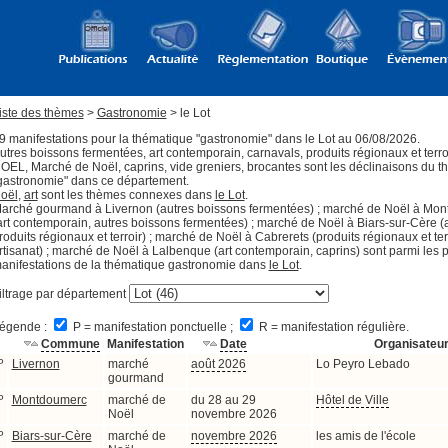
iste des thèmes
>
Gastronomie
> le Lot
9 manifestations pour la thématique "gastronomie" dans le Lot au 06/08/2026.
utres boissons fermentées, art contemporain, carnavals, produits régionaux et terroir
OEL, Marché de Noël, caprins, vide greniers, brocantes sont les déclinaisons du 
gastronomie" dans ce département.
oël
,
art
sont les thèmes connexes dans
le Lot
.
arché gourmand à Livernon (autres boissons fermentées) ; marché de Noël à Mo
art contemporain, autres boissons fermentées) ; marché de Noël à Biars-sur-Cère (a
roduits régionaux et terroir) ; marché de Noël à Cabrerets (produits régionaux et terr
rtisanat) ; marché de Noël à Lalbenque (art contemporain, caprins) sont parmi les 
anifestations de la thématique gastronomie dans
le Lot
.
iltrage par département
égende :
P = manifestation ponctuelle ;
R = manifestation régulière.
Commune
Manifestation
Date
Organisateu
P
Livernon
marché
août 2026
Lo Peyro Lebado
gourmand
P
Montdoumerc
marché de
du 28 au 29
Hôtel de Ville
Noël
novembre 2026
P
Biars-sur-Cère
marché de
novembre 2026
les amis de l'école