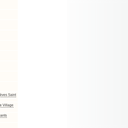
lèves Saint
e Village
ants