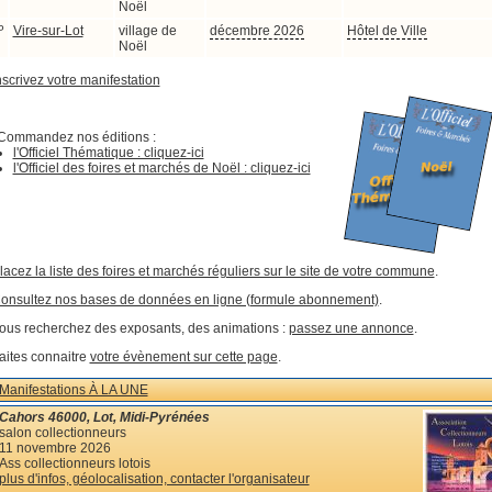
Noël
P
Vire-sur-Lot
village de
décembre 2026
Hôtel de Ville
Noël
nscrivez votre manifestation
Commandez nos éditions :
l'Officiel Thématique : cliquez-ici
l'Officiel des foires et marchés de Noël : cliquez-ici
lacez la liste des foires et marchés réguliers sur le site de votre commune
.
onsultez nos bases de données en ligne (formule abonnement)
.
ous recherchez des exposants, des animations :
passez une annonce
.
aites connaitre
votre évènement sur cette page
.
Manifestations À LA UNE
Cahors 46000, Lot, Midi-Pyrénées
salon collectionneurs
11 novembre 2026
Ass collectionneurs lotois
plus d'infos, géolocalisation, contacter l'organisateur