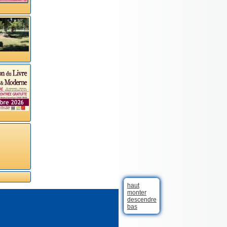
haut
monter
descendre
bas