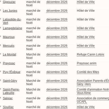
P
Gigouzac
marché de
décembre 2026
Hôtel de Ville
Noël
P
Les Junies
marché de
décembre 2026
Hôtel de Ville
Noël
P
Labastide-du-
marché de
décembre 2026
Hôtel de Ville
Vert
Noël
P
Lamagdelaine
marché de
décembre 2026
Hôtel de Ville
Noël
P
Mauroux
marché de
décembre 2026
Hôtel de Ville
Noël
P
Mercuès
marché de
décembre 2026
Hôtel de Ville
Noël
P
Le Montat
Marché de
décembre 2026
Refuge Canin Lotois
Noel
P
Prayssac
marché de
décembre 2026
Prayssac anim
Noël
P
Puy-l'Évêque
marché de
décembre 2026
Comité des fêtes
Noël
P
Saint-Géry
Marché de
décembre 2026
Association Parents d'É
Noël
Géry -Vers
P
Saint-Pierre-
Marché de
décembre 2026
Comité d'animation Notr
Lafeuille
Noël
Vous Aime
P
Salviac
marché de
décembre 2026
Association de commerç
Noël
UCAPL
P
Souillac
marché de
décembre 2026
Hôtel de Ville