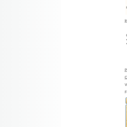
I
P
C
V
F