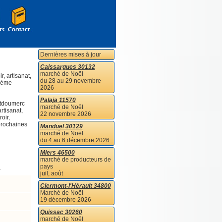
Dernières mises à jour
Caissargues 30132
marché de Noël
, artisanat,
du 28 au 29 novembre
thème
2026
Palaja 11570
ntdoumerc
marché de Noël
rtisanat,
22 novembre 2026
oir,
prochaines
Manduel 30129
marché de Noël
du 4 au 6 décembre 2026
Miers 46500
marché de producteurs de
pays
r
juil, août
Clermont-l'Hérault 34800
Marché de Noël
19 décembre 2026
Quissac 30260
marché de Noël