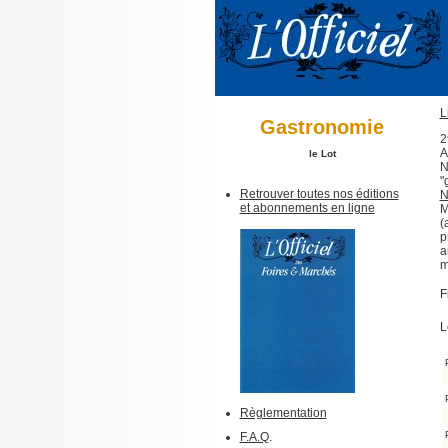
L
Gastronomie
2
A
le Lot
N
"
Retrouver toutes nos éditions
N
et abonnements en ligne
M
(
p
a
m
F
L
Règlementation
F.A.Q
.