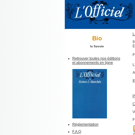
L
Bio
9
E
la Savoie
F
Retrouver toutes nos éditions
et abonnements en ligne
L
A
I
P
C
V
F
Règlementation
F.A.Q
.