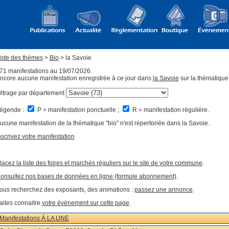
iste des thèmes
>
Bio
> la Savoie
71 manifestations au 19/07/2026.
ncore aucune manifestation enregistrée à ce jour dans
la Savoie
sur la thématique
iltrage par département
égende :
P = manifestation ponctuelle ;
R = manifestation régulière.
ucune manifestation de la thématique "bio" n'est répertoriée dans la Savoie.
nscrivez votre manifestation
lacez la liste des foires et marchés réguliers sur le site de votre commune
.
onsultez nos bases de données en ligne (formule abonnement)
.
ous recherchez des exposants, des animations :
passez une annonce
.
aites connaitre
votre évènement sur cette page
.
Manifestations À LA UNE