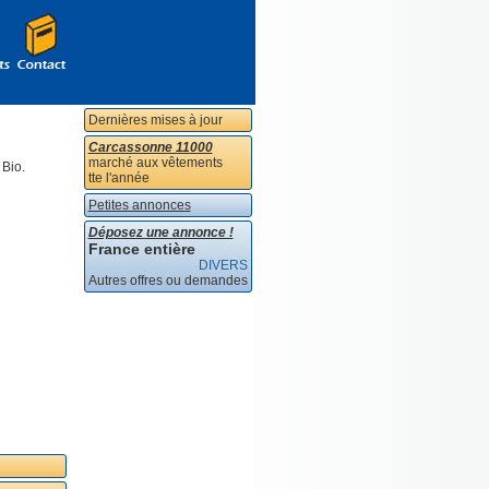
Dernières mises à jour
Carcassonne 11000
marché aux vêtements
 Bio.
tte l'année
Petites annonces
Déposez une annonce !
France entière
DIVERS
Autres offres ou demandes