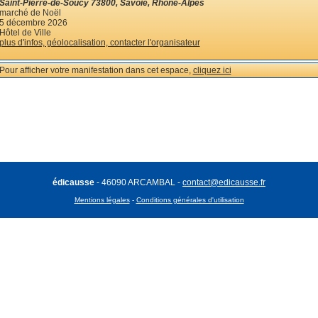
Saint-Pierre-de-Soucy 73800, Savoie, Rhône-Alpes
marché de Noël
5 décembre 2026
Hôtel de Ville
plus d'infos, géolocalisation, contacter l'organisateur
Pour afficher votre manifestation dans cet espace,
cliquez ici
édicausse
- 46090 ARCAMBAL -
contact@edicausse.fr
Mentions légales
-
Conditions générales d'utilisation