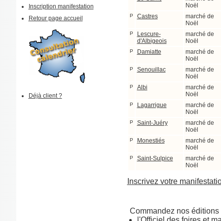
Noël
Inscription manifestation
P
Castres
marché de
Retour page accueil
Noël
P
Lescure-
marché de
d'Albigeois
Noël
P
Damiatte
marché de
Noël
P
Senouillac
marché de
Noël
P
Albi
marché de
Noël
Déjà client ?
P
Lagarrigue
marché de
Noël
P
Saint-Juéry
marché de
Noël
P
Monestiés
marché de
Noël
P
Saint-Sulpice
marché de
Noël
Inscrivez votre manifestati
Commandez nos éditions 
l'Officiel des foires et 