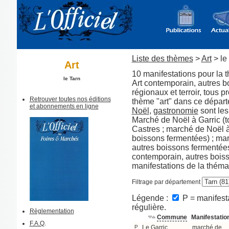
Liste des thèmes
>
Art
> le
Art
10 manifestations pour la 
le Tarn
Art contemporain, autres bo
régionaux et terroir, tous 
Retrouver toutes nos éditions
thème "art" dans ce dépar
et abonnements en ligne
Noël
,
gastronomie
sont le
Marché de Noël à Garric (t
Castres ; marché de Noël à
boissons fermentées) ; mar
autres boissons fermentées
contemporain, autres bois
manifestations de la théma
Filtrage par département
Légende :
P = manifesta
régulière.
Règlementation
Commune
Manifestatio
F.A.Q
.
P
Le Garric
marché de