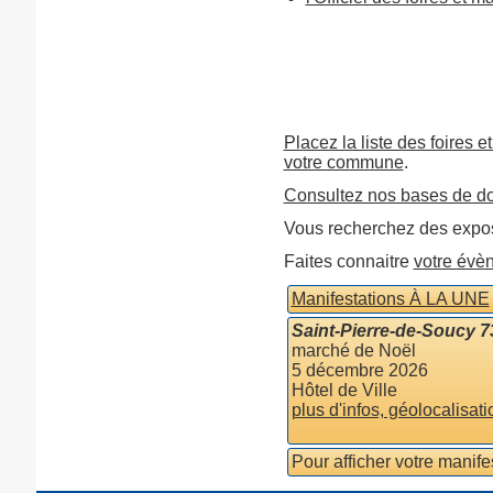
Placez la liste des foires e
votre commune
.
Consultez nos bases de d
Vous recherchez des expos
Faites connaitre
votre évè
Manifestations À LA UNE
Saint-Pierre-de-Soucy 
marché de Noël
5 décembre 2026
Hôtel de Ville
plus d'infos, géolocalisati
Pour afficher votre manif