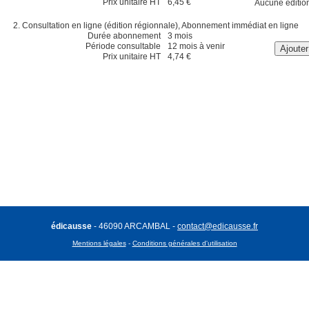
Prix unitaire HT
6,45 €
Aucune éditio
Consultation en ligne (édition régionnale), Abonnement immédiat en ligne
Durée abonnement
3 mois
Période consultable
12 mois à venir
Prix unitaire HT
4,74 €
édicausse
- 46090 ARCAMBAL -
contact@edicausse.fr
Mentions légales
-
Conditions générales d'utilisation