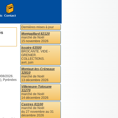
Dernières mises à jour
és
Montgaillard 82120
marché de Noël
15 novembre 2026
Issoire 63500
BROCANTE. VIDE -
GRENIER.
COLLECTIONS.
avri, juin
Montaut-les-Créneaux
32810
/08/2026.
marché de Noël
8), Pyrénées
13 décembre 2026
Villeneuve-Tolosane
31270
marché de Noël
14 décembre 2026
Castres 81100
marché de Noël
du 27 novembre au 31
décembre 2026