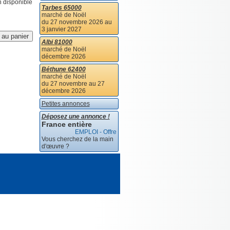
n disponible
Tarbes 65000
marché de Noël
du 27 novembre 2026 au
3 janvier 2027
Albi 81000
marché de Noël
décembre 2026
Béthune 62400
marché de Noël
du 27 novembre au 27
décembre 2026
Petites annonces
Déposez une annonce !
France entière
EMPLOI - Offre
Vous cherchez de la main
d'œuvre ?