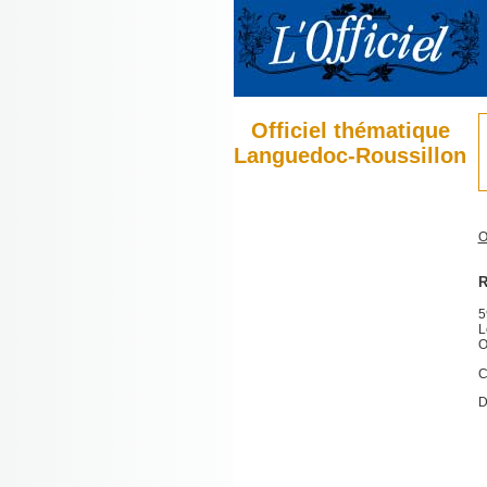
Officiel thématique
Languedoc-Roussillon
O
R
5
L
O
C
D