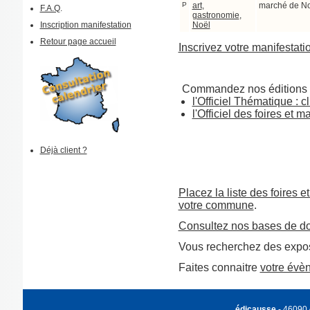
P
art
,
marché de N
F.A.Q
.
gastronomie
,
Inscription manifestation
Noël
Retour page accueil
Inscrivez votre manifestati
Commandez nos éditions 
l'Officiel Thématique : cl
l'Officiel des foires et 
Déjà client ?
Placez la liste des foires e
votre commune
.
Consultez nos bases de d
Vous recherchez des expos
Faites connaitre
votre évè
édicausse
- 46090