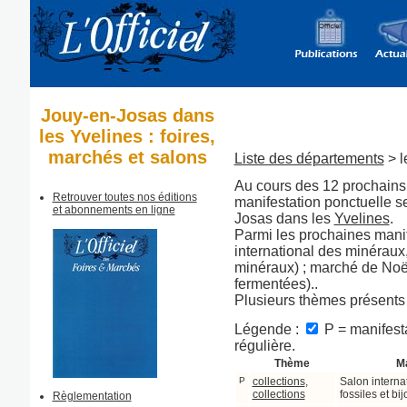
Jouy-en-Josas dans
les Yvelines : foires,
marchés et salons
Liste des départements
> l
Au cours des 12 prochains 
Retrouver toutes nos éditions
manifestation ponctuelle 
et abonnements en ligne
Josas dans les
Yvelines
.
Parmi les prochaines manif
international des minéraux,
minéraux) ; marché de Noël
fermentées)..
Plusieurs thèmes présents
Légende :
P = manifesta
régulière.
Thème
Ma
P
collections
,
Salon interna
collections
fossiles et bi
Règlementation