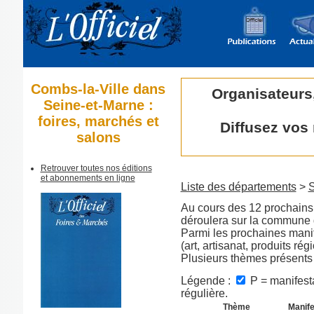
Combs-la-Ville dans
Organisateurs
Seine-et-Marne :
foires, marchés et
Diffusez vos
salons
Retrouver toutes nos éditions
et abonnements en ligne
Liste des départements
>
S
Au cours des 12 prochains 
déroulera sur la commune
Parmi les prochaines manif
(art, artisanat, produits régi
Plusieurs thèmes présents
Légende :
P = manifesta
régulière.
Thème
Manife