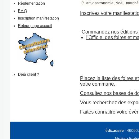
P
art
,
gastronomie
,
Noël
marché
Règlementation
F.A.Q
.
Inscrivez votre manifestati
Inscription manifestation
Retour page accueil
Commandez nos éditions 
l'Officiel des foires et 
Déjà client ?
Placez la liste des foires e
votre commune
.
Consultez nos bases de d
Vous recherchez des expos
Faites connaitre
votre évè
édicausse
- 46090
Mentions légale