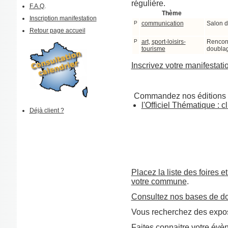
régulière.
F.A.Q
.
Thème
Inscription manifestation
P
communication
Salon d
Retour page accueil
P
art
,
sport-loisirs-
Rencont
tourisme
doubla
Inscrivez votre manifestati
Commandez nos éditions 
l'Officiel Thématique : cl
Déjà client ?
Placez la liste des foires e
votre commune
.
Consultez nos bases de d
Vous recherchez des expos
Faites connaitre
votre évè