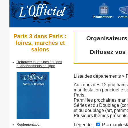
Paris 3 dans Paris :
Organisateurs
foires, marchés et
salons
Diffusez vos
Retrouver toutes nos éditions
et abonnements en ligne
Liste des départements
>
P
Au cours des 12 prochains 
manifestation ponctuelle s
Paris
.
Parmi les prochaines manif
Séries et du Doublage (co
et du doublage (art, patrimo
Plusieurs thèmes présents
Légende :
P = manifesta
Règlementation