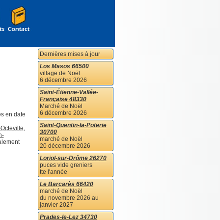
Dernières mises à jour
Los Masos 66500
village de Noël
6 décembre 2026
Saint-Étienne-Vallée-
Française 48330
Marché de Noël
6 décembre 2026
s en date
Saint-Quentin-la-Poterie
Octeville
,
30700
n-
marché de Noël
ipalement
20 décembre 2026
Loriol-sur-Drôme 26270
puces vide greniers
tte l'année
Le Barcarès 66420
marché de Noël
du novembre 2026 au
janvier 2027
Prades-le-Lez 34730