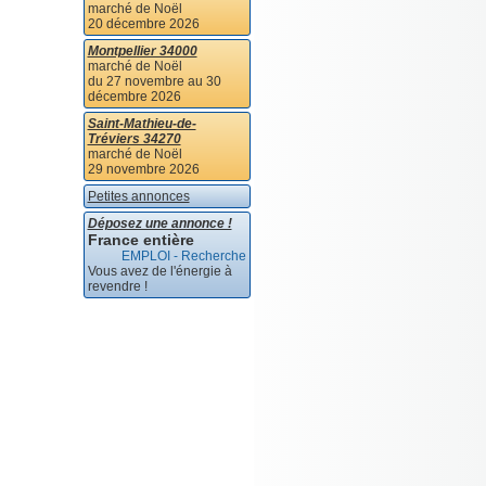
marché de Noël
20 décembre 2026
Montpellier 34000
marché de Noël
du 27 novembre au 30
décembre 2026
Saint-Mathieu-de-
Tréviers 34270
marché de Noël
29 novembre 2026
Petites annonces
Déposez une annonce !
France entière
EMPLOI - Recherche
Vous avez de l'énergie à
revendre !