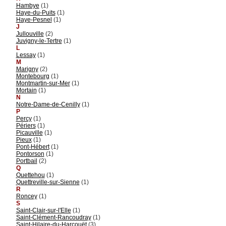
Hambye
(1)
Haye-du-Puits
(1)
Haye-Pesnel
(1)
J
Jullouville
(2)
Juvigny-le-Tertre
(1)
L
Lessay
(1)
M
Marigny
(2)
Montebourg
(1)
Montmartin-sur-Mer
(1)
Mortain
(1)
N
Notre-Dame-de-Cenilly
(1)
P
Percy
(1)
Périers
(1)
Picauville
(1)
Pieux
(1)
Pont-Hébert
(1)
Pontorson
(1)
Portbail
(2)
Q
Quettehou
(1)
Quettreville-sur-Sienne
(1)
R
Roncey
(1)
S
Saint-Clair-sur-l'Elle
(1)
Saint-Clément-Rancoudray
(1)
Saint-Hilaire-du-Harcouët
(3)