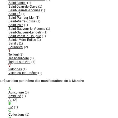
Saint-James
(1)
Saint-Jean-de-Daye
(1)
Saint-Jean-le-Thomas
(1)
Saint-Lô
(1)
Saint-Pair-sur-Mer
(1)
Saint-Pierre-Église
(1)
Saint-Pois
(1)
Saint-Sauveur-le-Vicomte
(1)
Saint-Sauveur-Lendelin
(1)
Saint-Vaast-la-Hougue
(1)
Sainte-Mère-Église
(1)
Sartilly
(1)
Sourdeval
(2)
T
Teilleul
(2)
Tessy-sur-Vire
(1)
Torigni-sur-Vire
(1)
V
Valognes
(1)
Villedieu-les-Poêles
(1)
a répartition par thème des manifestations de la Manche
A
Agriculture
(5)
Antiquité
(1)
Art
(2)
B
Bio
(1)
C
Collections
(1)