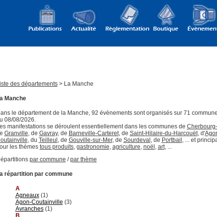
iste des départements
> La Manche
a Manche
ans le département de la Manche, 92 évènements sont organisés sur 71 commune
u 08/08/2026.
es manifestations se déroulent essentiellement dans les communes de
Cherbourg-
e
Granville
, de
Gavray
, de
Barneville-Carteret
, de
Saint-Hilaire-du-Harcouët
, d'
Ago
outainville
, du
Teilleul
, de
Gouville-sur-Mer
, de
Sourdeval
, de
Portbail
, ... et princ
our les thèmes
tous produits
,
gastronomie
,
agriculture
,
noël
,
art
, ...
épartitions
par commune
/
par thème
a répartition par commune
A
Agneaux
(1)
Agon-Coutainville
(3)
Avranches
(1)
B