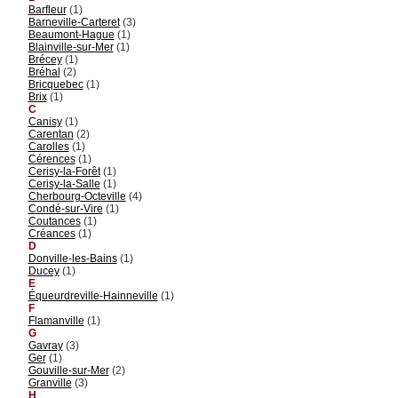
Barfleur
(1)
Barneville-Carteret
(3)
Beaumont-Hague
(1)
Blainville-sur-Mer
(1)
Brécey
(1)
Bréhal
(2)
Bricquebec
(1)
Brix
(1)
C
Canisy
(1)
Carentan
(2)
Carolles
(1)
Cérences
(1)
Cerisy-la-Forêt
(1)
Cerisy-la-Salle
(1)
Cherbourg-Octeville
(4)
Condé-sur-Vire
(1)
Coutances
(1)
Créances
(1)
D
Donville-les-Bains
(1)
Ducey
(1)
E
Équeurdreville-Hainneville
(1)
F
Flamanville
(1)
G
Gavray
(3)
Ger
(1)
Gouville-sur-Mer
(2)
Granville
(3)
H