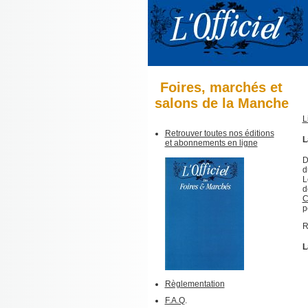
Foires, marchés et
salons de la Manche
L
Retrouver toutes nos éditions
L
et abonnements en ligne
D
d
L
d
C
p
R
L
Règlementation
F.A.Q
.