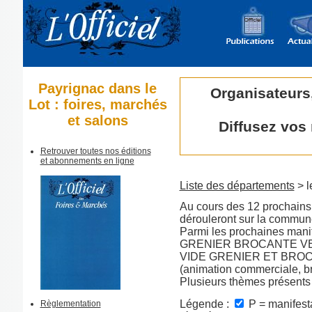
Payrignac dans le
Organisateurs
Lot : foires, marchés
et salons
Diffusez vos
Retrouver toutes nos éditions
et abonnements en ligne
Liste des départements
> l
Au cours des 12 prochains 
dérouleront sur la commun
Parmi les prochaines manif
GRENIER BROCANTE VETEM
VIDE GRENIER ET BRO
(animation commerciale, bra
Plusieurs thèmes présents
Légende :
P = manifesta
Règlementation