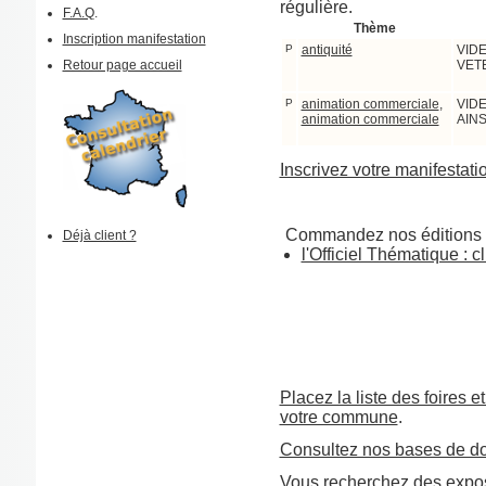
régulière.
F.A.Q
.
Thème
Inscription manifestation
P
antiquité
VID
Retour page accueil
VET
P
animation commerciale
,
VID
animation commerciale
AIN
Inscrivez votre manifestati
Commandez nos éditions 
Déjà client ?
l'Officiel Thématique : cl
Placez la liste des foires e
votre commune
.
Consultez nos bases de d
Vous recherchez des expos