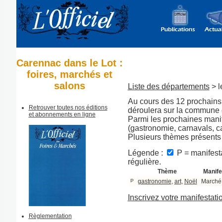
Carennac dans le Lot :
foires, marchés et
salons
Liste des départements
> l
Au cours des 12 prochains 
Retrouver toutes nos éditions
déroulera sur la commune
et abonnements en ligne
Parmi les prochaines manif
(gastronomie, carnavals, ca
Plusieurs thèmes présents
Légende :
P = manifesta
régulière.
Thème
Manife
P
gastronomie
,
art
,
Noël
Marché 
Inscrivez votre manifestati
Règlementation