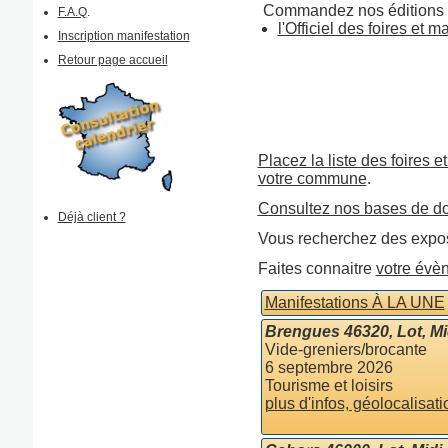
Commandez nos éditions 
F.A.Q
.
l'Officiel des foires et 
Inscription manifestation
Retour page accueil
Placez la liste des foires e
votre commune
.
Consultez nos bases de d
Déjà client ?
Vous recherchez des expos
Faites connaitre
votre évè
Manifestations À LA UNE
Brengues 46320, Lot, M
Vide-greniers/brocante
6 septembre 2026
Tourisme et loisirs
plus d'infos, géolocalisati