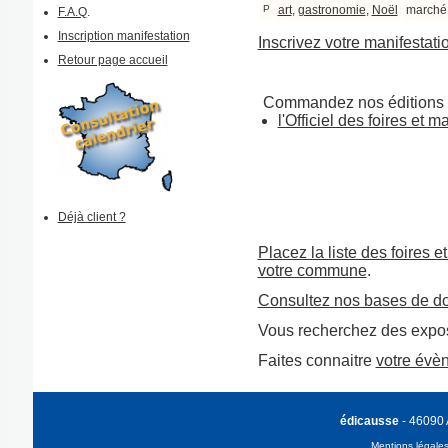
P
art
,
gastronomie
,
Noël
marché
F.A.Q
.
Inscription manifestation
Inscrivez votre manifestati
Retour page accueil
Commandez nos éditions 
l'Officiel des foires et 
Déjà client ?
Placez la liste des foires e
votre commune
.
Consultez nos bases de d
Vous recherchez des expos
Faites connaitre
votre évè
édicausse
- 46090
Mentions légale