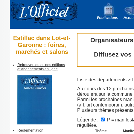
Estillac dans Lot-et-
Organisateurs
Garonne : foires,
marchés et salons
Diffusez vos
Retrouver toutes nos éditions
et abonnements en ligne
Liste des départements
>
L
Au cours des 12 prochains 
déroulera sur la commune 
Parmi les prochaines manif
(art, art contemporain, aut
Plusieurs thèmes présents
Légende :
P = manifesta
régulière.
Règlementation
Thème
Manife