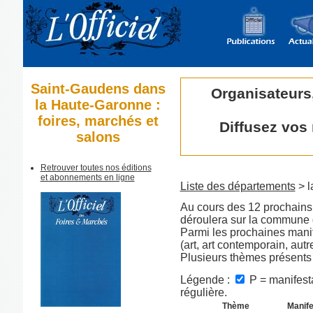
Saint-Gaudens dans
Organisateurs
la Haute-Garonne :
foires, marchés et
Diffusez vos
salons
Retrouver toutes nos éditions
et abonnements en ligne
Liste des départements
> l
Au cours des 12 prochains 
déroulera sur la commune
Parmi les prochaines manif
(art, art contemporain, aut
Plusieurs thèmes présents
Légende :
P = manifesta
régulière.
Thème
Manife