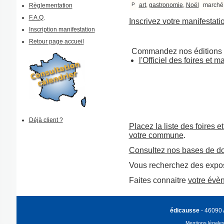
P
art
,
gastronomie
,
Noël
marché
Règlementation
F.A.Q
.
Inscrivez votre manifestati
Inscription manifestation
Retour page accueil
Commandez nos éditions 
l'Officiel des foires et 
Déjà client ?
Placez la liste des foires e
votre commune
.
Consultez nos bases de d
Vous recherchez des expos
Faites connaitre
votre évè
édicausse
- 46090
Mentions légale