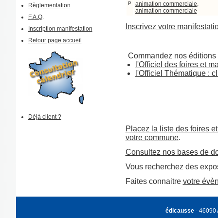
P
animation commerciale
,
Règlementation
animation commerciale
F.A.Q
.
Inscrivez votre manifestati
Inscription manifestation
Retour page accueil
Commandez nos éditions 
l'Officiel des foires et 
l'Officiel Thématique : cl
Déjà client ?
Placez la liste des foires e
votre commune
.
Consultez nos bases de d
Vous recherchez des expos
Faites connaitre
votre évè
édicausse
- 46090