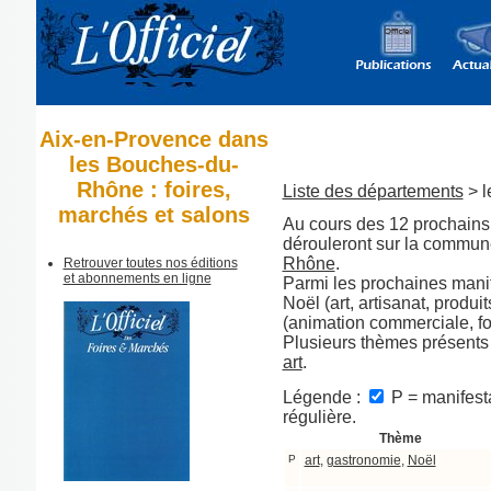
Aix-en-Provence dans
les Bouches-du-
Rhône : foires,
Liste des départements
> l
marchés et salons
Au cours des 12 prochains 
dérouleront sur la commun
Rhône
.
Retrouver toutes nos éditions
et abonnements en ligne
Parmi les prochaines manif
Noël (art, artisanat, produi
(animation commerciale, foi
Plusieurs thèmes présents
art
.
Légende :
P = manifesta
régulière.
Thème
P
art
,
gastronomie
,
Noël