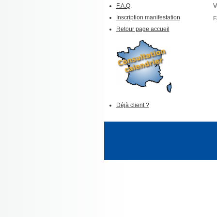
F.A.Q
.
V
Inscription manifestation
F
Retour page accueil
Déjà client ?