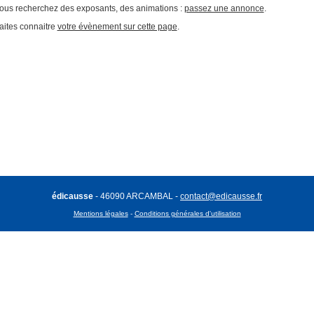
ous recherchez des exposants, des animations :
passez une annonce
.
aites connaitre
votre évènement sur cette page
.
édicausse
- 46090 ARCAMBAL -
contact@edicausse.fr
Mentions légales
-
Conditions générales d'utilisation