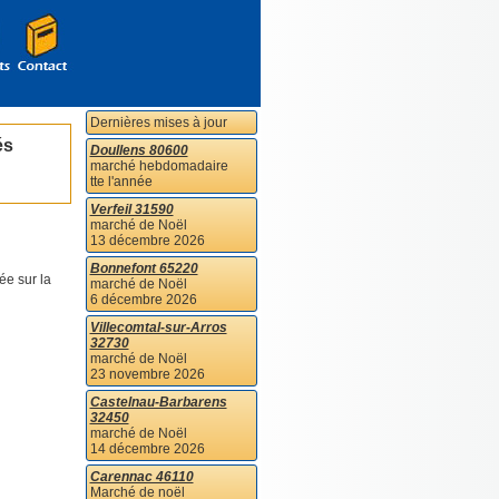
Dernières mises à jour
és
Doullens 80600
marché hebdomadaire
tte l'année
Verfeil 31590
marché de Noël
13 décembre 2026
Bonnefont 65220
ée sur la
marché de Noël
6 décembre 2026
Villecomtal-sur-Arros
32730
marché de Noël
23 novembre 2026
Castelnau-Barbarens
32450
marché de Noël
14 décembre 2026
Carennac 46110
Marché de noël