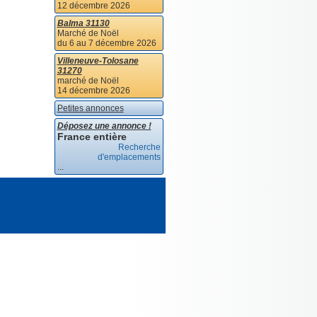
12 décembre 2026
Balma 31130
Marché de Noël
du 6 au 7 décembre 2026
Villeneuve-Tolosane
31270
marché de Noël
14 décembre 2026
Petites annonces
Déposez une annonce !
France entière
Recherche
d'emplacements
...