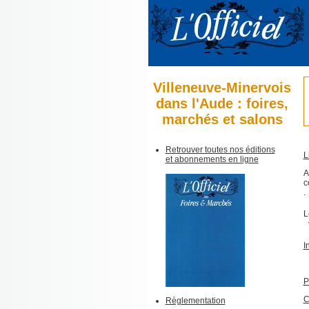
Villeneuve-Minervois
dans l'Aude : foires,
marchés et salons
Retrouver toutes nos éditions
L
et abonnements en ligne
A
c
.
L
I
P
C
Règlementation