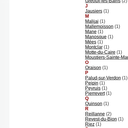
Gréoux-les-Bains
(2)
J
Jausiers
(1)
M
Malijai
(1)
Mallemoisson
(1)
Mane
(1)
Manosque
(1)
Mées
(1)
Montclar
(1)
Motte-du-Caire
(1)
Moustiers-Sainte-Mar
O
Oraison
(1)
P
Palud-sur-Verdon
(1)
Peipin
(1)
Peyruis
(1)
Pierrevert
(1)
Q
Quinson
(1)
R
Reillanne
(2)
Revest-du-Bion
(1)
Riez
(1)