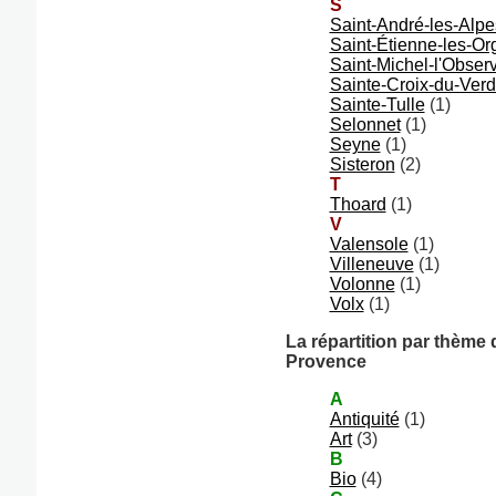
S
Saint-André-les-Alpe
Saint-Étienne-les-Or
Saint-Michel-l'Observ
Sainte-Croix-du-Ver
Sainte-Tulle
(1)
Selonnet
(1)
Seyne
(1)
Sisteron
(2)
T
Thoard
(1)
V
Valensole
(1)
Villeneuve
(1)
Volonne
(1)
Volx
(1)
La répartition par thème
Provence
A
Antiquité
(1)
Art
(3)
B
Bio
(4)