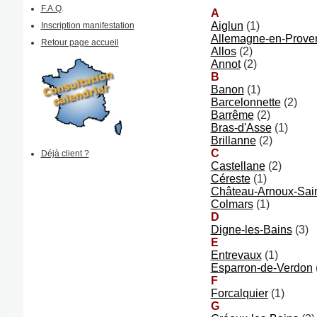
F.A.Q
.
A
Aiglun
(1)
Inscription manifestation
Allemagne-en-Prove
Retour page accueil
Allos
(2)
Annot
(2)
B
Banon
(1)
Barcelonnette
(2)
Barrême
(2)
Bras-d'Asse
(1)
Brillanne
(2)
C
Déjà client ?
Castellane
(2)
Céreste
(1)
Château-Arnoux-Sai
Colmars
(1)
D
Digne-les-Bains
(3)
E
Entrevaux
(1)
Esparron-de-Verdon
F
Forcalquier
(1)
G