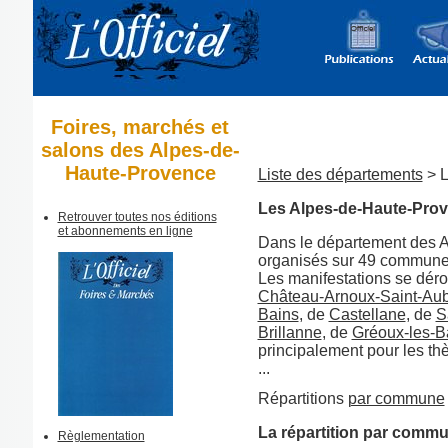
Foires, marchés et
salons des Alpes-de-
Haute-Provence
Liste des départements
> L
Les Alpes-de-Haute-Pro
Retrouver toutes nos éditions
et abonnements en ligne
Dans le département des 
organisés sur 49 commune
Les manifestations se dér
Château-Arnoux-Saint-Au
Bains
, de
Castellane
, de
S
Brillanne
, de
Gréoux-les-B
principalement pour les t
...
Répartitions
par commune
La répartition par comm
Règlementation