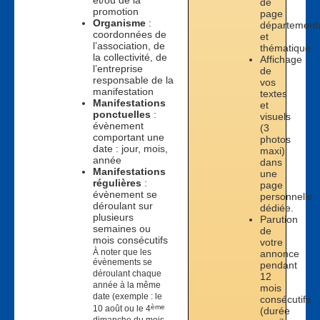
et/ou de la
de
promotion
page
Organisme
:
département
coordonnées de
et
l’association, de
thématique
la collectivité, de
Affichage
l’entreprise
de
responsable de la
vos
manifestation
textes
Manifestations
et
ponctuelles
:
visuels
évènement
(3
comportant une
photos
date : jour, mois,
maxi)
année
dans
Manifestations
une
régulières
:
page
évènement se
personnelle
déroulant sur
dédiée.
plusieurs
Parution
semaines ou
de
mois consécutifs
votre
À noter que les
annonce
évènements se
pendant
déroulant chaque
12
année à la même
mois
date (exemple : le
consécutifs
ème
10 août ou le 4
(durée