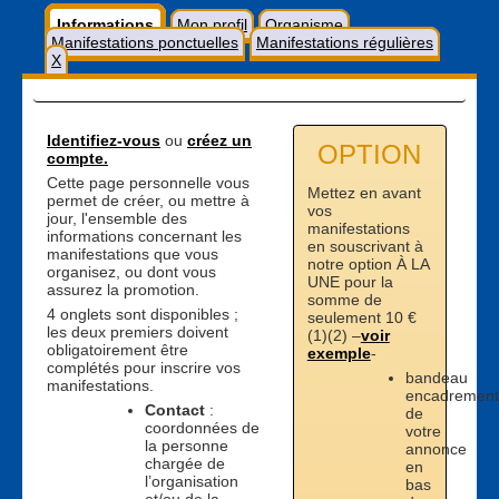
Informations
Mon profil
Organisme
Manifestations ponctuelles
Manifestations régulières
X
Identifiez-vous
ou
créez un
OPTION
compte.
Cette page personnelle vous
Mettez en avant
permet de créer, ou mettre à
vos
jour, l'ensemble des
manifestations
informations concernant les
en souscrivant à
manifestations que vous
notre option À LA
organisez, ou dont vous
UNE pour la
assurez la promotion.
somme de
4 onglets sont disponibles ;
seulement 10 €
les deux premiers doivent
(1)(2) –
voir
obligatoirement être
exemple
-
complétés pour inscrire vos
bandeau
manifestations.
encadrement
Contact
:
de
coordonnées de
votre
la personne
annonce
chargée de
en
l’organisation
bas