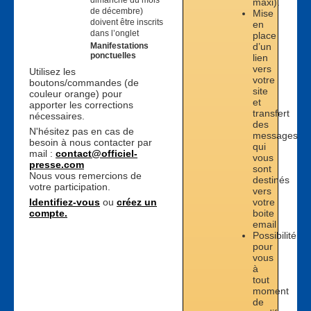
dimanche du mois
maxi).
de décembre)
Mise
doivent être inscrits
en
dans l’onglet
place
d’un
Manifestations
ponctuelles
lien
vers
Utilisez les
votre
boutons/commandes (de
site
couleur orange) pour
et
apporter les corrections
transfert
nécessaires.
des
N'hésitez pas en cas de
messages
besoin à nous contacter par
qui
mail :
contact@officiel-
vous
presse.com
sont
Nous vous remercions de
destinés
votre participation.
vers
votre
Identifiez-vous
ou
créez un
boite
compte.
email
Possibilité
pour
vous
à
tout
moment
de