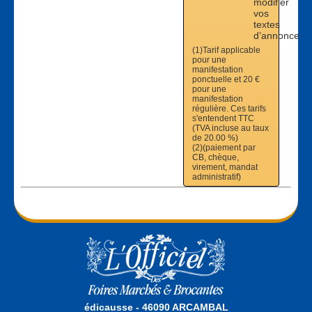
modifier
vos
textes
d’annonce
(1)Tarif applicable
pour une
manifestation
ponctuelle et 20 €
pour une
manifestation
régulière. Ces tarifs
s'entendent TTC
(TVA incluse au taux
de 20.00 %)
(2)(paiement par
CB, chèque,
virement, mandat
administratif)
édicausse - 46090 ARCAMBAL