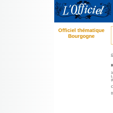
Officiel thématique
Bourgogne
O
R
3
L
(
C
D