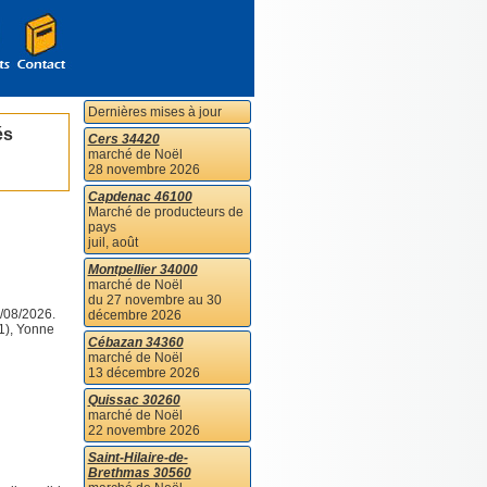
Dernières mises à jour
és
Cers 34420
marché de Noël
28 novembre 2026
Capdenac 46100
Marché de producteurs de
pays
juil, août
Montpellier 34000
marché de Noël
du 27 novembre au 30
/08/2026.
décembre 2026
71), Yonne
Cébazan 34360
marché de Noël
13 décembre 2026
Quissac 30260
marché de Noël
22 novembre 2026
Saint-Hilaire-de-
Brethmas 30560