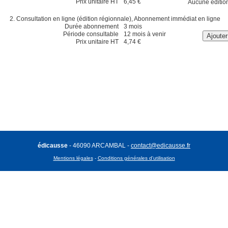
Prix unitaire HT
6,45 €
Aucune éditio
Consultation en ligne (édition régionnale), Abonnement immédiat en ligne
Durée abonnement
3 mois
Période consultable
12 mois à venir
Prix unitaire HT
4,74 €
édicausse
- 46090 ARCAMBAL -
contact@edicausse.fr
Mentions légales
-
Conditions générales d'utilisation