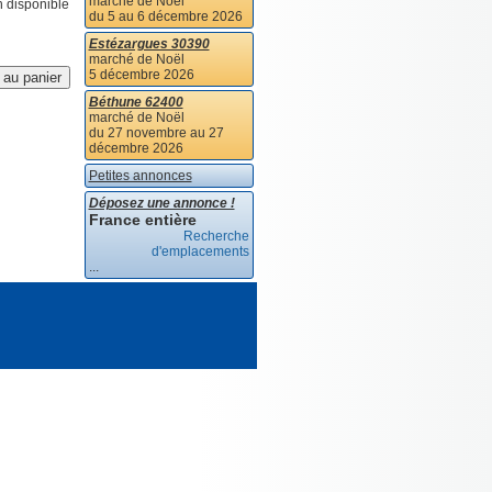
marché de Noël
n disponible
du 5 au 6 décembre 2026
Estézargues 30390
marché de Noël
5 décembre 2026
Béthune 62400
marché de Noël
du 27 novembre au 27
décembre 2026
Petites annonces
Déposez une annonce !
France entière
Recherche
d'emplacements
...