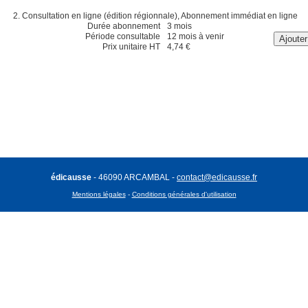
Consultation en ligne (édition régionnale), Abonnement immédiat en ligne
Durée abonnement
3 mois
Période consultable
12 mois à venir
Prix unitaire HT
4,74 €
édicausse
- 46090 ARCAMBAL -
contact@edicausse.fr
Mentions légales
-
Conditions générales d'utilisation