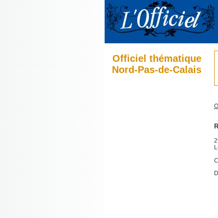
Officiel thématique
Nord-Pas-de-Calais
O
R
2
L
C
D