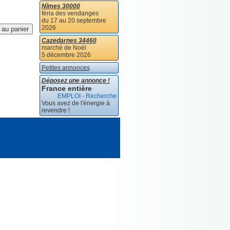
Nîmes 30000
féria des vendanges
du 17 au 20 septembre
2026
Cazedarnes 34460
marché de Noël
5 décembre 2026
Petites annonces
Déposez une annonce !
France entière
EMPLOI - Recherche
Vous avez de l'énergie à
revendre !