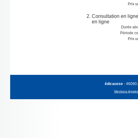
Prix u
Consultation en lign
en ligne
Durée ab
Période co
Prix u
édicausse
- 46090
Mentions légale