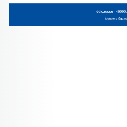
édicausse
- 46090
Mentions légale