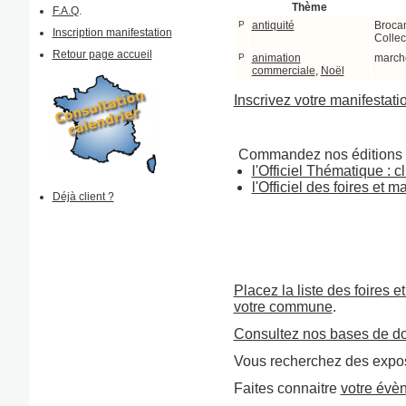
Thème
F.A.Q
.
P
antiquité
Brocan
Inscription manifestation
Collec
Retour page accueil
P
animation
march
commerciale
,
Noël
Inscrivez votre manifestati
Commandez nos éditions 
l'Officiel Thématique : cl
l'Officiel des foires et 
Déjà client ?
Placez la liste des foires e
votre commune
.
Consultez nos bases de d
Vous recherchez des expos
Faites connaitre
votre évè