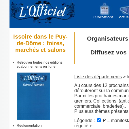
Issoire dans le Puy-
Organisateurs
de-Dôme : foires,
marchés et salons
Diffusez vos
Retrouver toutes nos éditions
et abonnements en ligne
Liste des départements
> l
Au cours des 12 prochains 
dérouleront sur la commune
Parmi les prochaines manif
greniers. Collections. (ant
commerciale, braderies)..
Plusieurs thèmes présents
Légende :
P = manifesta
régulière.
Règlementation