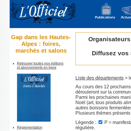
Gap dans les Hautes-
Organisateurs
Alpes : foires,
marchés et salons
Diffusez vos
Retrouver toutes nos éditions
et abonnements en ligne
Liste des départements
> l
Au cours des 12 prochains 
dérouleront sur la commu
Parmi les prochaines manif
Noël (art, tous produits al
autres boissons fermentées
Plusieurs thèmes présents
Légende :
P = manifesta
régulière.
Règlementation