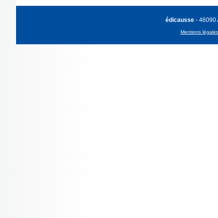
édicausse
- 46090
Mentions légale