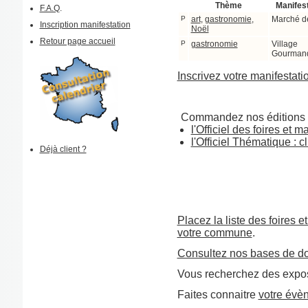
Thème
Manifes
F.A.Q
.
P
art
,
gastronomie
,
Marché d
Inscription manifestation
Noël
Retour page accueil
P
gastronomie
Village
Gourman
Inscrivez votre manifestati
Commandez nos éditions 
l'Officiel des foires et 
l'Officiel Thématique : cl
Déjà client ?
Placez la liste des foires e
votre commune
.
Consultez nos bases de d
Vous recherchez des expos
Faites connaitre
votre évè