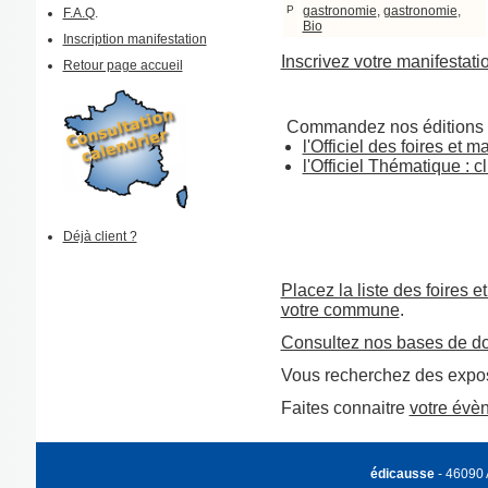
P
gastronomie
,
gastronomie
,
F.A.Q
.
Bio
Inscription manifestation
Inscrivez votre manifestati
Retour page accueil
Commandez nos éditions 
l'Officiel des foires et m
l'Officiel Thématique : cl
Déjà client ?
Placez la liste des foires e
votre commune
.
Consultez nos bases de d
Vous recherchez des expos
Faites connaitre
votre évè
édicausse
- 46090