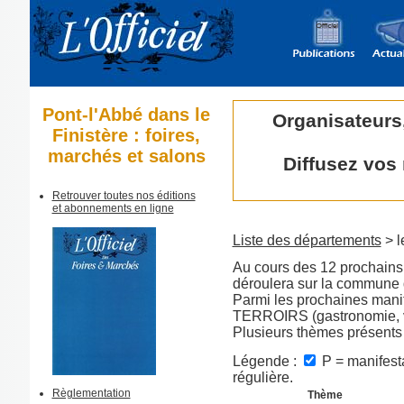
Pont-l'Abbé dans le
Organisateurs
Finistère : foires,
marchés et salons
Diffusez vos
Retrouver toutes nos éditions
et abonnements en ligne
Liste des départements
> l
Au cours des 12 prochains 
déroulera sur la commune 
Parmi les prochaines mani
TERROIRS (gastronomie, vi
Plusieurs thèmes présents
Légende :
P = manifesta
régulière.
Règlementation
Thème